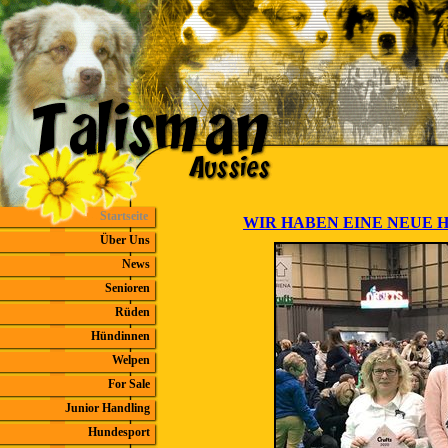
Startseite
WIR HABEN EINE NEUE HOM
Über Uns
News
Senioren
Rüden
Hündinnen
Welpen
For Sale
Junior Handling
Hundesport