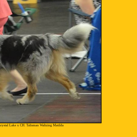
ystal Lake x CH. Talisman Waltzing Matilda