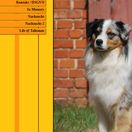
Kontakt / DSGVO
In Memory
Nachzucht
Nachzucht 2
Life @ Talisman