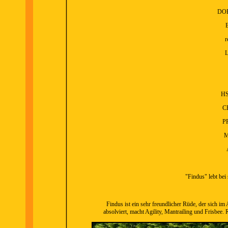
DOB
r
L
HS
CE
PR
M
"Findus" lebt bei 
Findus ist ein sehr freundlicher Rüde, der sich im 
absolviert, macht Agility, Mantrailing und Frisbee.