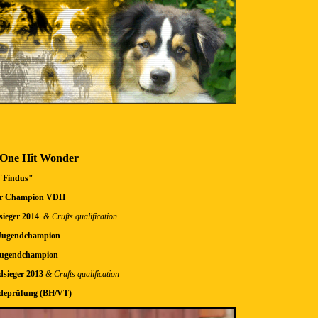
 One Hit Wonder
"Findus"
er Champion VDH
r 2014
& Crufts qualification
ugendchampion
ugendchampion
ger 2013
& Crufts qualification
ndeprüfung (BH/VT)