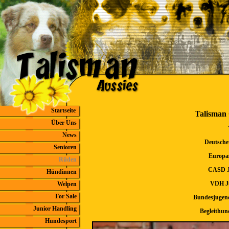
Startseite
Talisman
Über Uns
News
Deutsch
Senioren
Europasiege
Rüden
CASD
J
Hündinnen
VDH J
Welpen
For Sale
Bundesjugendsie
Junior Handling
Begleithu
Hundesport