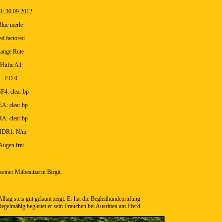
: 30.09.2012
Blue merle
ed factored
ange Rute
Hüfte A1
ED 0
F4: clear bp
A: clear bp
A: clear bp
DR1: N/m
Augen frei
seiner Mitbesitzerin Birgit.
Alltag stets gut gelaunt zeigt. Er hat die Begleithundeprüfung
 Regelmäßig begleitet er sein Frauchen bei Ausritten am Pferd.