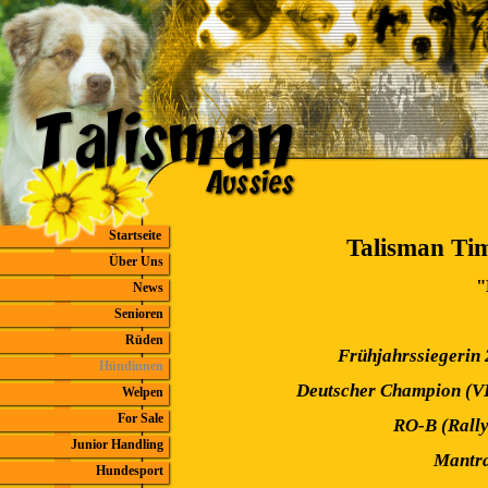
Startseite
Talisman Tim
Über Uns
"
News
Senioren
Rüden
Frühjahrssiegerin 
Hündinnen
Deutscher Champion (
Welpen
For Sale
RO-B (Rally
Junior Handling
Mantra
Hundesport