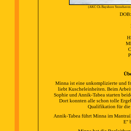
(AKC Ch.Bayshore Stonehaven C
DOB:
H
M
C
P
Üb
Minna ist eine unkomplizierte und f
liebt Kuscheleinheiten. Beim Arbeit
Sophie und Annik-Tabea starten beid
Dort konnten alle schon tolle Erge
Qualifikation für di
Annik-Tabea führt Minna im Mantraili
E" 